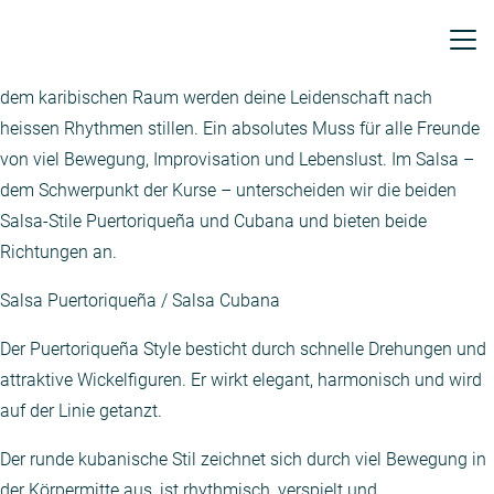
SALSA
Salsa, Bachata, Merengue und Rueda! Die feurigen Tänze aus
dem karibischen Raum werden deine Leidenschaft nach
heissen Rhythmen stillen. Ein absolutes Muss für alle Freunde
von viel Bewegung, Improvisation und Lebenslust. Im Salsa –
dem Schwerpunkt der Kurse – unterscheiden wir die beiden
Salsa-Stile Puertoriqueña und Cubana und bieten beide
Richtungen an.
Salsa Puertoriqueña / Salsa Cubana
Der Puertoriqueña Style besticht durch schnelle Drehungen und
attraktive Wickelfiguren. Er wirkt elegant, harmonisch und wird
auf der Linie getanzt.
Der runde kubanische Stil zeichnet sich durch viel Bewegung in
der Körpermitte aus, ist rhythmisch, verspielt und