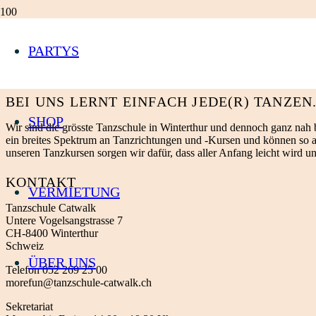
Tanzlehrer in den Bereichen Disco Swing und West Coast Swing
Tanzt seit: 2004
PARTYS
Unterrichtet seit: 2012
Lieblingstanz: Disco Swing
BEI UNS LERNT EINFACH JEDE(R) TANZEN
SHOP
Wir sind die grösste Tanzschule in Winterthur und dennoch ganz nah 
ein breites ­Spektrum an Tanzrichtungen und -Kursen und können so au
unseren Tanzkursen sorgen wir dafür, dass aller Anfang leicht wird u
KONTAKT
VERMIETUNG
Tanzschule Catwalk
Untere Vogelsangstrasse 7
CH-8400 Winterthur
Schweiz
ÜBER UNS
Telefon 052 269 25 00
morefun@tanzschule-catwalk.ch
Sekretariat